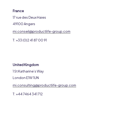
France
17 rue des Deux Haies
49100 Angers
rni.conseil@productlife-group.com
T: +33 (0)2 41 87 00 91
United Kingdom
1 St Katharine’s Way
London E1W 1UN
rni.consulting@productlife-group.com
T: +44 7464 341 712