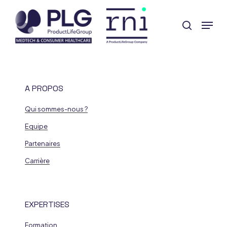
Skip
Menu
to
search
Close
main
Menu
content
A PROPOS
Qui sommes-nous ?
Equipe
Partenaires
Carrière
EXPERTISES
Formation