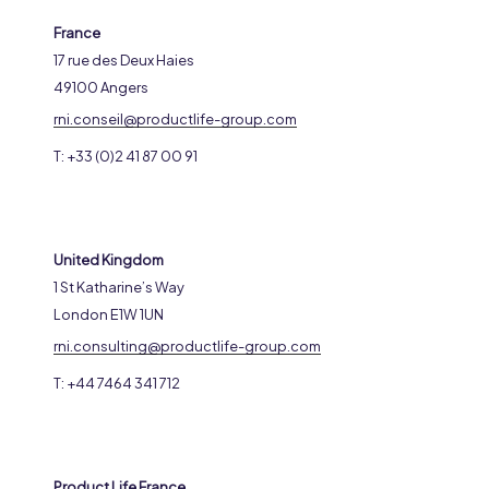
France
17 rue des Deux Haies
49100 Angers
rni.conseil@productlife-group.com
T: +33 (0)2 41 87 00 91
United Kingdom
1 St Katharine’s Way
London E1W 1UN
rni.consulting@productlife-group.com
T: +44 7464 341 712
Product Life France