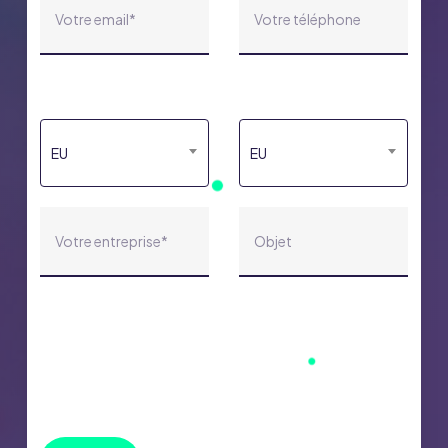
From
To
EU
EU
En soumettant ce formulaire, vous consentez au
traitement de vos données personnelles par
ProductLife Group en accord avec sa [Politique
de confidentialité ]