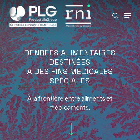
Skip
Menu
to
search
Close
main
Menu
content
DENRÉES ALIMENTAIRES
DESTINÉES
À DES FINS MÉDICALES
SPÉCIALES
À la frontière entre aliments et
médicaments.
Navigate to the next section