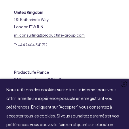
United Kingdom
1 St Katharine’s Way
London E1W 1UN
rni.consulting@productlife-group.com
T: +44 7464 341 712
Product Life France
SAS au capital de 59.287 €
X
RCS 316969799 Nanterre
Nous utilisons des cookies sur notre site internet pour vous
8-14 Avenue de l’Arche
offrir la meilleure expérience possible en enregistrant vos
92400 Courbevoie
préférences. En cliquant sur "Accepter" vous consentez à
accepter tous les cookies. SI vous souhaitez paramétrer vos
préférences vous pouvez le faire en cliquant sur le bouton
SUIVEZ-NOUS