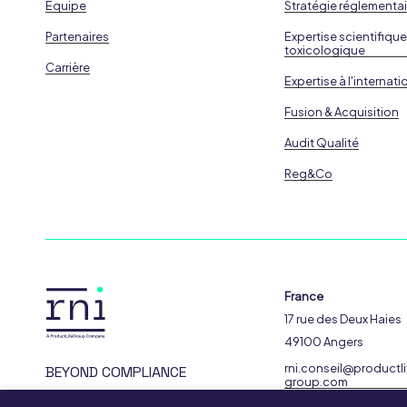
Equipe
Stratégie réglementai
Partenaires
Expertise scientifique
toxicologique
Carrière
Expertise à l'internati
Fusion & Acquisition
Audit Qualité
Reg&Co
France
17 rue des Deux Haies
49100 Angers
rni.conseil@productli
BEYOND COMPLIANCE
group.com