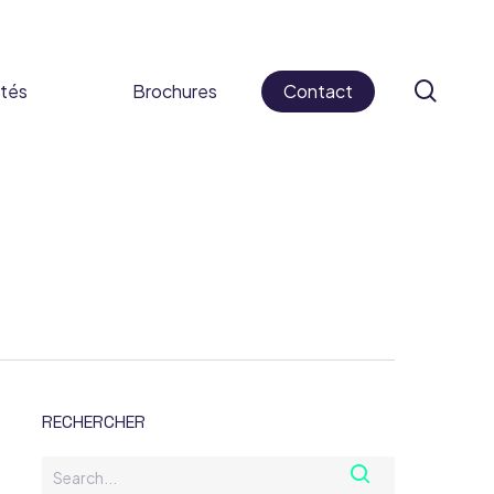
sear
ités
Brochures
Contact
 cosmétiques
ifs médicaux
s alimentaires
caments
RECHERCHER