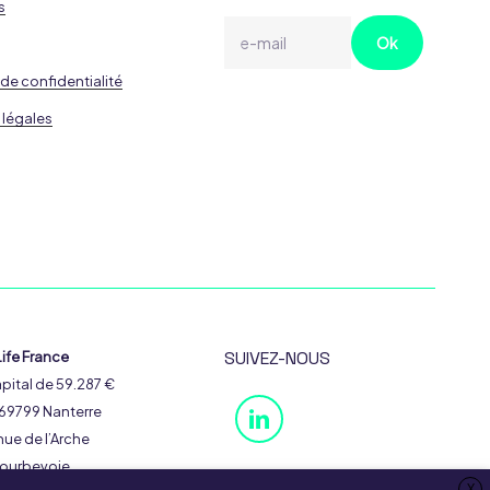
s
 de confidentialité
 légales
SUIVEZ-NOUS
ife France
pital de 59.287 €
69799 Nanterre
ue de l’Arche
ourbevoie
X