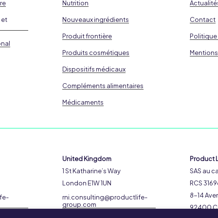
re
Nutrition
Actualité
 et
Nouveaux ingrédients
Contact
Produit frontière
Politique
onal
Produits cosmétiques
Mentions
Dispositifs médicaux
Compléments alimentaires
Médicaments
United Kingdom
Product L
1 St Katharine’s Way
SAS au ca
London E1W 1UN
RCS 3169
8-14 Aven
fe-
rni.consulting@productlife-
group.com
92400 C