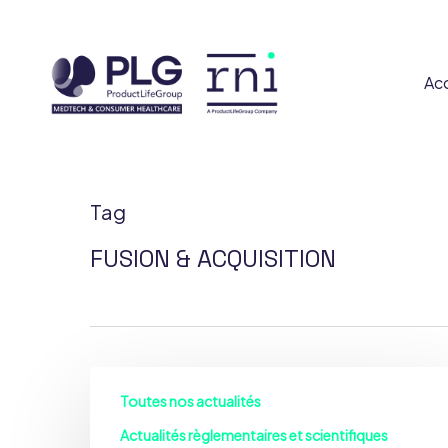
Skip
to
main
Acc
content
Tag
Qui Sommes-n
FUSION & ACQUISITION
Equipe
E
La
Toutes nos actualités
gestion
des
Actualités règlementaires et scientifiques