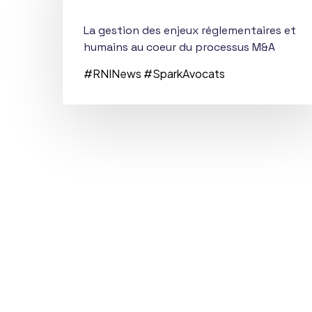
enjeux
réglementaires
La gestion des enjeux réglementaires et
humains au coeur du processus M&A
et
humains
#RNINews #SparkAvocats
au
coeur
du
processus
M&A