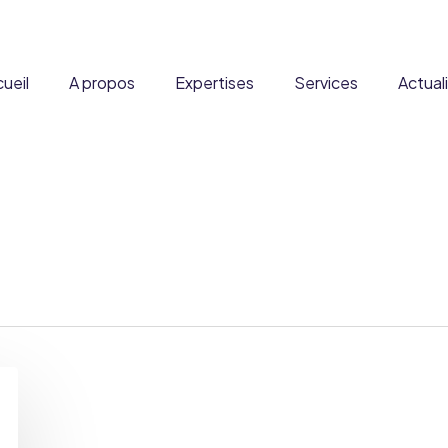
ueil
A propos
Expertises
Services
Actual
ous ?
Formation
DADFMS
Partenaires
Expertise à l’international
Produits
Stratégie réglementaire
Denrées alimentaires
Carrière
Fusion & Acquisition
Disposit
courantes et enrichies
xpertise scientifique et
Audit Qualité
Complément
toxicologique
Nouveaux ingrédients
Reg&Co
Médi
Produits frontières