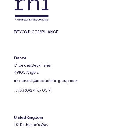
BEYOND COMPLIANCE
France
17 rue des Deux Haies
49100 Angers
rni.conseil@productlife-group.com
T: +33 (0)2 41 87 00 91
United Kingdom
1 St Katharine’s Way