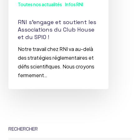
du
Toutes nos actualités
Infos RNI
Club
House
RNI s’engage et soutient les
Associations du Club House
et
et du SPIO !
du
SPIO
Notre travail chez RNI va au-delà
!
des stratégies réglementaires et
défis scientifiques. Nous croyons
fermement…
RECHERCHER