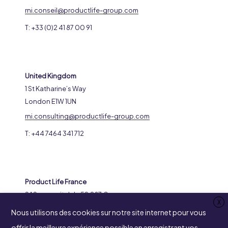
rni.conseil@productlife-group.com
T: +33 (0)2 41 87 00 91
United Kingdom
1 St Katharine’s Way
London E1W 1UN
rni.consulting@productlife-group.com
T: +44 7464 341 712
Product Life France
SAS au capital de 59.287 €
X
RCS 316969799 Nanterre
Nous utilisons des cookies sur notre site internet pour vous
8-14 Avenue de l’Arche
offrir la meilleure expérience possible en enregistrant vos