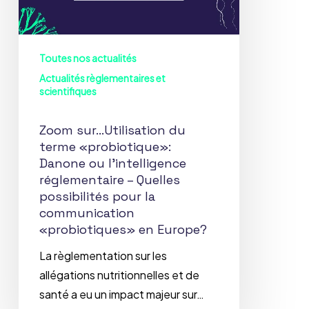
Danone
ou
l’intelligence
Toutes nos actualités
réglementaire
Actualités règlementaires et
–
scientifiques
Quelles
possibilités
Zoom sur…Utilisation du
pour
terme «probiotique»:
la
Danone ou l’intelligence
réglementaire – Quelles
communication
possibilités pour la
«probiotiques»
communication
en
«probiotiques» en Europe?
Europe?
La règlementation sur les
allégations nutritionnelles et de
santé a eu un impact majeur sur…