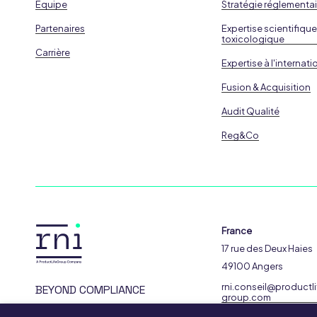
Equipe
Stratégie réglementai
Partenaires
Expertise scientifique
toxicologique
Carrière
Expertise à l'internati
Fusion & Acquisition
Audit Qualité
Reg&Co
France
17 rue des Deux Haies
49100 Angers
rni.conseil@productli
BEYOND COMPLIANCE
group.com