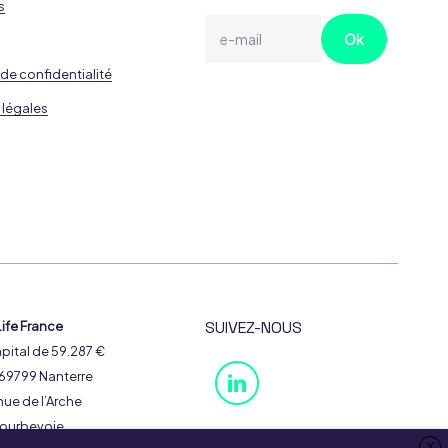
s
 de confidentialité
 légales
SUIVEZ-NOUS
ife France
pital de 59.287 €
69799 Nanterre
ue de l’Arche
ourbevoie
X