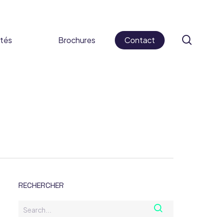
sear
ités
Brochures
Contact
 cosmétiques
ifs médicaux
s alimentaires
caments
RECHERCHER