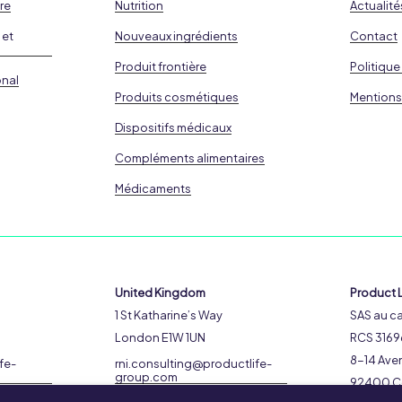
re
Nutrition
Actualité
 et
Nouveaux ingrédients
Contact
Produit frontière
Politique
onal
Produits cosmétiques
Mentions
Dispositifs médicaux
Compléments alimentaires
Médicaments
United Kingdom
Product L
1 St Katharine’s Way
SAS au ca
London E1W 1UN
RCS 3169
8-14 Aven
fe-
rni.consulting@productlife-
group.com
92400 C