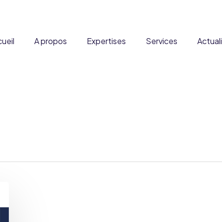
ueil
A propos
Expertises
Services
Actual
ous ?
Formation
DADFMS
Partenaires
Expertise à l’international
Produits
Stratégie réglementaire
Denrées alimentaires
Carrière
Fusion & Acquisition
Disposit
courantes et enrichies
xpertise scientifique et
Audit Qualité
Complément
toxicologique
Nouveaux ingrédients
Reg&Co
Médi
Produits frontières