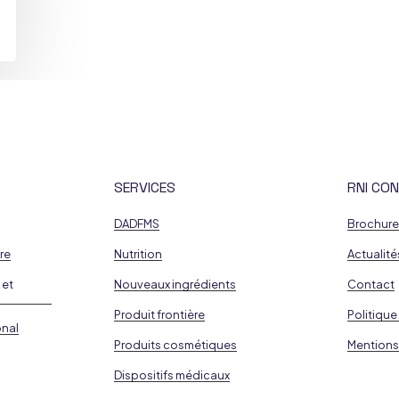
SERVICES
RNI CON
DADFMS
Brochur
re
Nutrition
Actualité
 et
Nouveaux ingrédients
Contact
Produit frontière
Politique
onal
Produits cosmétiques
Mentions
Dispositifs médicaux