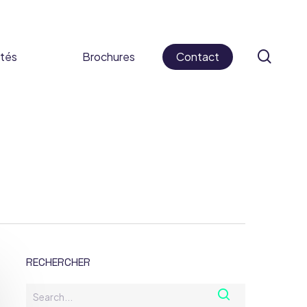
sear
ités
Brochures
Contact
 cosmétiques
ifs médicaux
s alimentaires
caments
RECHERCHER