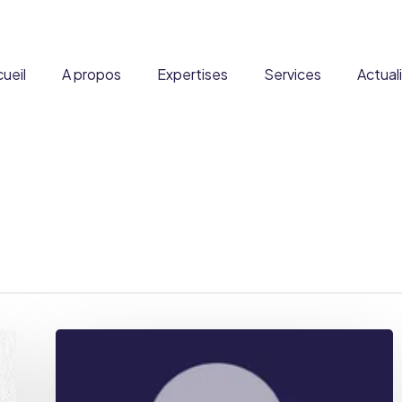
ueil
A propos
Expertises
Services
Actual
ous ?
Formation
DADFMS
Partenaires
Expertise à l’international
Produits
Stratégie réglementaire
Denrées alimentaires
Carrière
Fusion & Acquisition
Disposit
courantes et enrichies
xpertise scientifique et
Audit Qualité
Complément
toxicologique
Nouveaux ingrédients
Reg&Co
Médi
Produits frontières
Les
produits
frontières