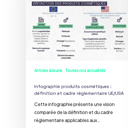
:
définition
et
cadre
réglementaire
UE/USA
Articles à la une
Toutes nos actualités
Infographie produits cosmétiques :
définition et cadre réglementaire UE/USA
Cette infographie présente une vision
comparée de la définition et du cadre
réglementaire applicables aux…