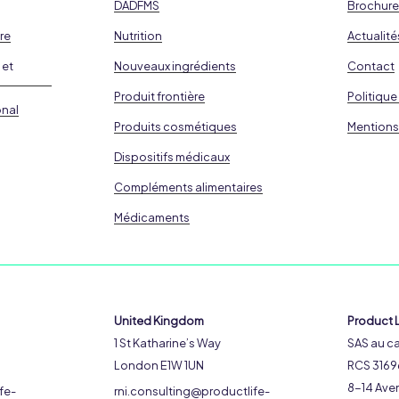
DADFMS
Brochur
re
Nutrition
Actualité
 et
Nouveaux ingrédients
Contact
Produit frontière
Politique
onal
Produits cosmétiques
Mentions
Dispositifs médicaux
Compléments alimentaires
Médicaments
United Kingdom
Product L
1 St Katharine’s Way
SAS au ca
London E1W 1UN
RCS 3169
8-14 Aven
fe-
rni.consulting@productlife-