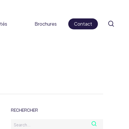
sear
ités
Brochures
Contact
 cosmétiques
ifs médicaux
s alimentaires
caments
RECHERCHER