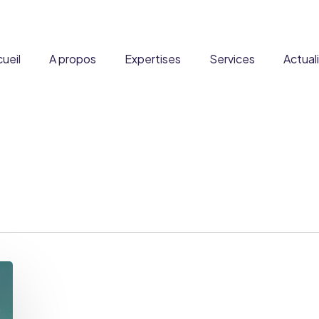
ueil
A propos
Expertises
Services
Actual
ous ?
Formation
DADFMS
Partenaires
Expertise à l’international
Produits
Stratégie réglementaire
Denrées alimentaires
Carrière
Fusion & Acquisition
Disposit
courantes et enrichies
xpertise scientifique et
Audit Qualité
Complément
toxicologique
Nouveaux ingrédients
Reg&Co
Médi
Produits frontières