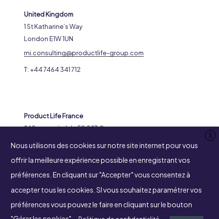
United Kingdom
1 St Katharine’s Way
London E1W 1UN
rni.consulting@productlife-group.com
T: +44 7464 341 712
Product Life France
SAS au capital de 59.287 €
X
RCS 316969799 Nanterre
Nous utilisons des cookies sur notre site internet pour vous
8-14 Avenue de l’Arche
offrir la meilleure expérience possible en enregistrant vos
92400 Courbevoie
préférences. En cliquant sur "Accepter" vous consentez à
accepter tous les cookies. SI vous souhaitez paramétrer vos
préférences vous pouvez le faire en cliquant sur le bouton
SUIVEZ-NOUS
"Gérer les cookies".