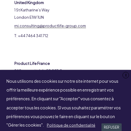
United Kingdom
1 St Katharine’s Way
London E1W 1UN
rni.consulting@productlife-group.com
T: +44 7464 341 712
Product Life France
SAS au capital de 59.287 €
X
RCS 316969799 Nanterre
Nous utilisons des cookies sur notre site internet pour vous
8-14 Avenue de l’Arche
offrir la meilleure expérience possible en enregistrant vos
92400 Courbevoie
préférences. En cliquant sur "Accepter" vous consentez à
accepter tous les cookies. SI vous souhaitez paramétrer vos
préférences vous pouvez le faire en cliquant sur le bouton
SUIVEZ-NOUS
"Gérer les cookies".
Politique de confidentialité
REFUSER