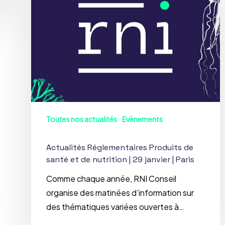
Produits
de
santé
et
de
nutrition
|
29
janvier
Toutes nos actualités
Evènements
|
Paris
Actualités Réglementaires Produits de
santé et de nutrition | 29 janvier | Paris
Comme chaque année, RNI Conseil
organise des matinées d’information sur
des thématiques variées ouvertes à…