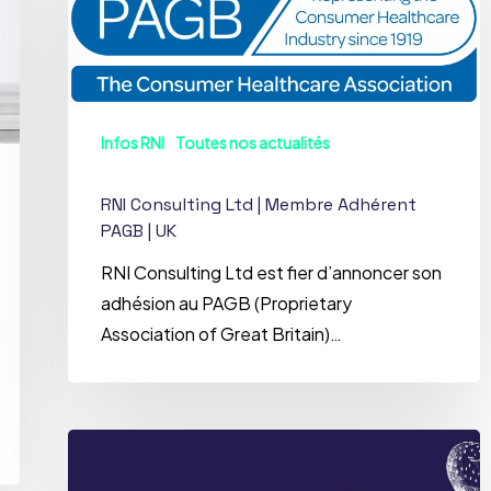
|
Membre
Adhérent
PAGB
|
Infos RNI
Toutes nos actualités
UK
RNI Consulting Ltd | Membre Adhérent
PAGB | UK
RNI Consulting Ltd est fier d’annoncer son
adhésion au PAGB (Proprietary
Association of Great Britain)…
Actualités
Réglementaires