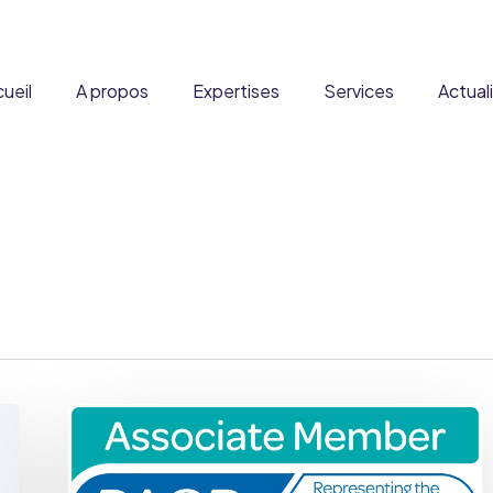
ueil
A propos
Expertises
Services
Actual
ous ?
Formation
DADFMS
Partenaires
Expertise à l’international
Produits
Stratégie réglementaire
Denrées alimentaires
Carrière
Fusion & Acquisition
Disposit
courantes et enrichies
xpertise scientifique et
Audit Qualité
Complément
toxicologique
Nouveaux ingrédients
Reg&Co
Médi
Produits frontières
RNI
Consulting
Ltd