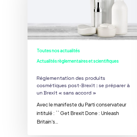
cosmétiques
post-
Brexit
:
se
préparer
Toutes nos actualités
à
Actualités règlementaires et scientifiques
un
Brexit
Réglementation des produits
«
cosmétiques post-Brexit : se préparer à
sans
un Brexit « sans accord »
accord
Avec le manifeste du Parti conservateur
»
intitulé : `` Get Brexit Done : Unleash
Britain's…