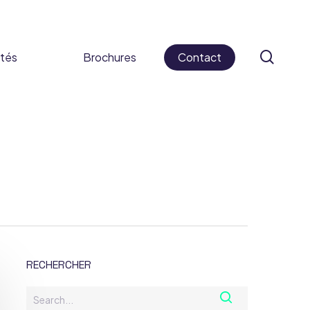
sear
ités
Brochures
Contact
 cosmétiques
ifs médicaux
s alimentaires
caments
RECHERCHER