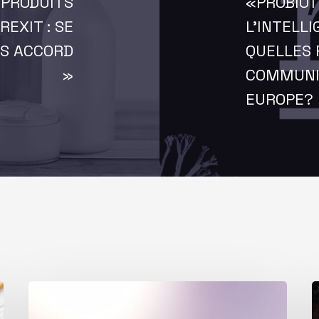
 PRODUITS
«PROBIOT
EXIT : SE
L’INTELL
NS ACCORD
QUELLES 
»
COMMUNIC
EUROPE?
Allégations
P
beauté
à