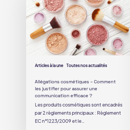
–
Comment
les
justifier
pour
assurer
une
communication
Articles à la une
Toutes nos actualités
efficace
?
Allégations cosmétiques – Comment
les justifier pour assurer une
communication efficace ?
Les produits cosmétiques sont encadrés
par 2 règlements principaux : Règlement
EC n°1223/2009 et le…