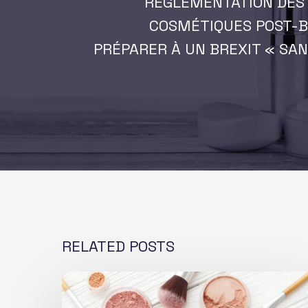
RÉGLEMENTATION DES
COSMÉTIQUES POST-BR
PRÉPARER À UN BREXIT « SA
RELATED POSTS
Allégations
cosmétiques