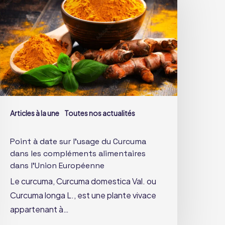
ate
ur
’usage
u
urcuma
ans
es
ompléments
Articles à la une
Toutes nos actualités
limentaires
ans
Point à date sur l’usage du Curcuma
’Union
dans les compléments alimentaires
uropéenne
dans l’Union Européenne
Le curcuma, Curcuma domestica Val. ou
Curcuma longa L., est une plante vivace
appartenant à…