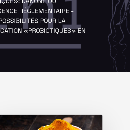
IQUE»: DANONE OU
IGENCE RÉGLEMENTAIRE -
POSSIBILITÉS POUR LA
ATION «PROBIOTIQUES» EN
oint