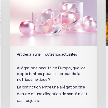
en
d
Europe,
s
quelles
l
opportunités
d
pour
C
le
d
secteur
l
de
c
Articles à la une
Toutes nos actualités
la
a
nutricosmétique ?
d
Allégations beauté en Europe, quelles
l
opportunités pour le secteur de la
E
nutricosmétique ?
La distinction entre une allégation dite
beauté et une allégation de santé n’est
pas toujours…