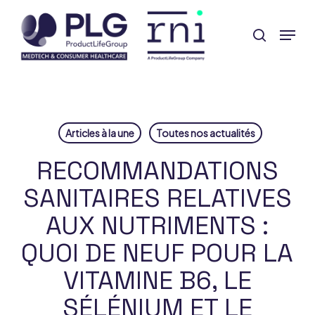
Skip
Menu
to
search
Close
main
Menu
content
Articles à la une
Toutes nos actualités
RECOMMANDATIONS
SANITAIRES RELATIVES
AUX NUTRIMENTS :
QUOI DE NEUF POUR LA
VITAMINE B6, LE
SÉLÉNIUM ET LE