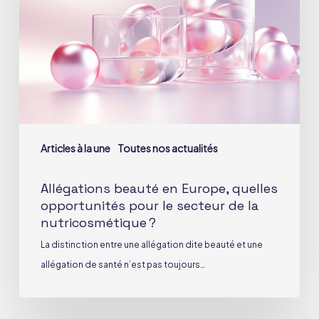
Europe,
quelles
opportunités
pour
le
secteur
de
la
Articles à la une
Toutes nos actualités
nutricosmétique ?
Allégations beauté en Europe, quelles
opportunités pour le secteur de la
nutricosmétique ?
La distinction entre une allégation dite beauté et une
allégation de santé n’est pas toujours…