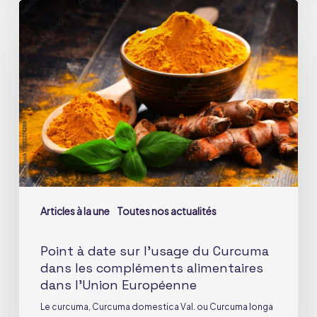
Point
à
date
sur
l’usage
du
Curcuma
dans
les
compléments
alimentaires
Articles à la une
Toutes nos actualités
dans
l’Union
Point à date sur l’usage du Curcuma
Européenne
dans les compléments alimentaires
dans l’Union Européenne
Le curcuma, Curcuma domestica Val. ou Curcuma longa