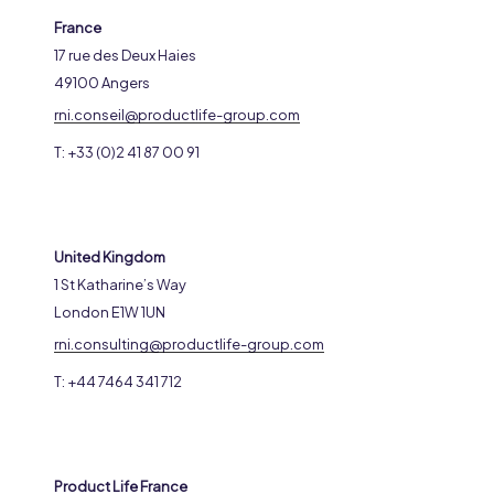
France
17 rue des Deux Haies
49100 Angers
rni.conseil@productlife-group.com
T: +33 (0)2 41 87 00 91
United Kingdom
1 St Katharine’s Way
London E1W 1UN
rni.consulting@productlife-group.com
T: +44 7464 341 712
Product Life France