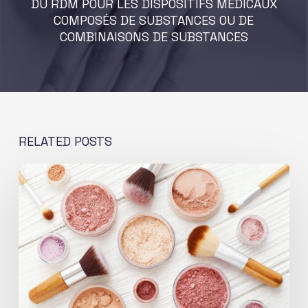
DU RDM POUR LES DISPOSITIFS MÉDICAUX
COMPOSÉS DE SUBSTANCES OU DE
COMBINAISONS DE SUBSTANCES
RELATED POSTS
Allégations
cosmétiques
–
Comment
les
justifier
pour
assurer