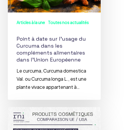
Curcuma
dans
les
Articles à la une
Toutes nos actualités
compléments
alimentaires
Point à date sur l’usage du
dans
Curcuma dans les
l’Union
compléments alimentaires
dans l’Union Européenne
Européenne
Le curcuma, Curcuma domestica
Val. ou Curcuma longa L., est une
plante vivace appartenant à…
Infographie
produits
cosmétiques