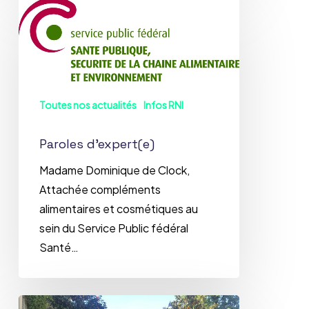
Paroles
d’expert(e)
Toutes nos actualités
Infos RNI
Paroles d’expert(e)
Madame Dominique de Clock,
Attachée compléments
alimentaires et cosmétiques au
sein du Service Public fédéral
Santé…
Séminaire