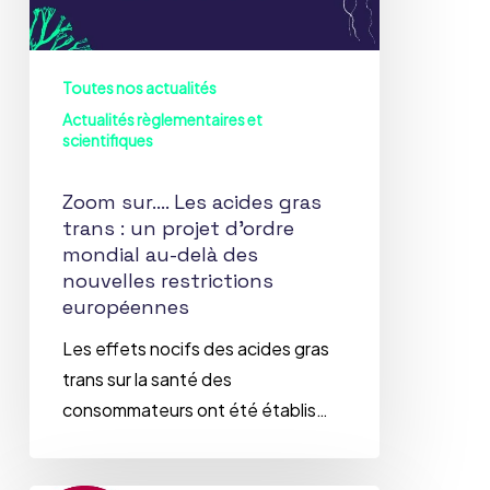
:
un
projet
Toutes nos actualités
d’ordre
Actualités règlementaires et
mondial
scientifiques
au-
delà
Zoom sur…. Les acides gras
des
trans : un projet d’ordre
nouvelles
mondial au-delà des
nouvelles restrictions
restrictions
européennes
européennes
Les effets nocifs des acides gras
trans sur la santé des
consommateurs ont été établis…