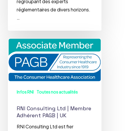
regroupant des experts
réglementaires de divers horizons.
…
RNI
Consulting
Ltd
|
Membre
Adhérent
PAGB
Infos RNI
Toutes nos actualités
|
UK
RNI Consulting Ltd | Membre
Adhérent PAGB | UK
RNI Consulting Ltd est fier