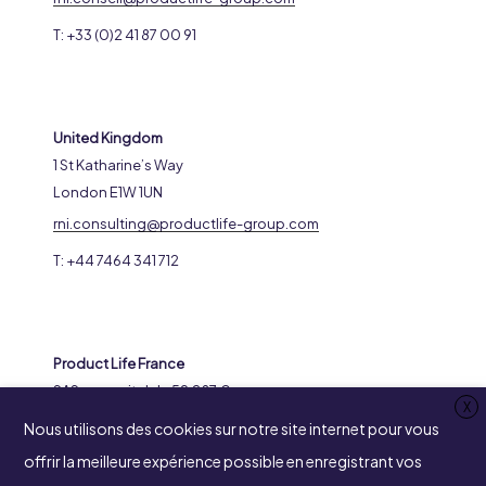
T: +33 (0)2 41 87 00 91
United Kingdom
1 St Katharine’s Way
London E1W 1UN
rni.consulting@productlife-group.com
T: +44 7464 341 712
Product Life France
SAS au capital de 59.287 €
X
RCS 316969799 Nanterre
Nous utilisons des cookies sur notre site internet pour vous
8-14 Avenue de l’Arche
offrir la meilleure expérience possible en enregistrant vos
92400 Courbevoie