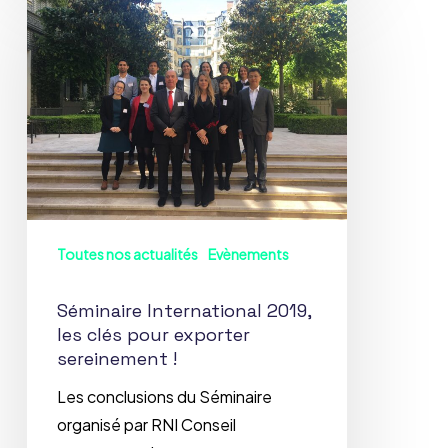
International
2019,
les
clés
pour
exporter
sereinement
!
Toutes nos actualités
Evènements
Séminaire International 2019,
les clés pour exporter
sereinement !
Les conclusions du Séminaire
organisé par RNI Conseil