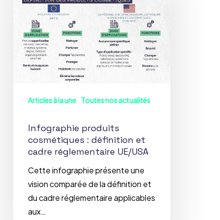
:
définition
et
cadre
réglementaire
UE/USA
Articles à la une
Toutes nos actualités
Infographie produits
cosmétiques : définition et
cadre réglementaire UE/USA
Cette infographie présente une
vision comparée de la définition et
du cadre réglementaire applicables
aux…