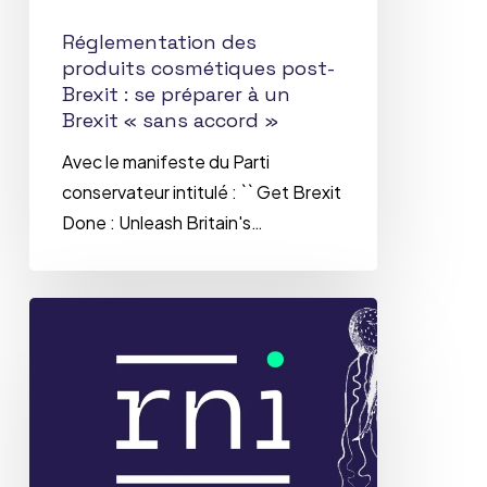
un
Réglementation des
Brexit
produits cosmétiques post-
«
Brexit : se préparer à un
sans
Brexit « sans accord »
accord
Avec le manifeste du Parti
»
conservateur intitulé : `` Get Brexit
Done : Unleash Britain's…
Zoom
sur….
Les
acides
gras
trans