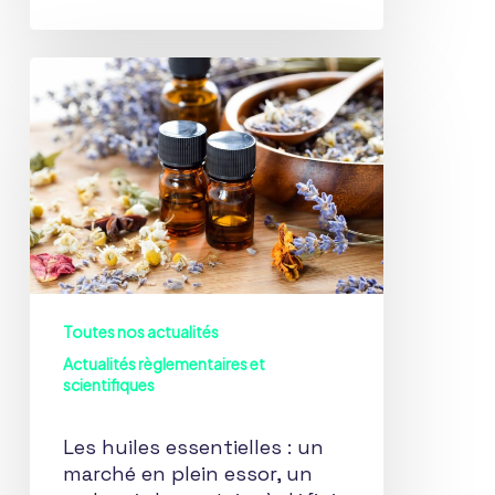
Les
huiles
essentielles
:
un
marché
en
plein
essor,
Toutes nos actualités
un
Actualités règlementaires et
cadre
scientifiques
réglementaire
à
Les huiles essentielles : un
marché en plein essor, un
définir