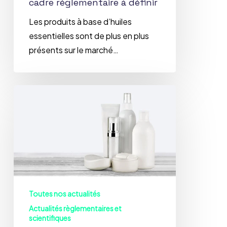
cadre réglementaire à définir
Les produits à base d’huiles
essentielles sont de plus en plus
présents sur le marché…
Réglementation
des
produits
cosmétiques
post-
Brexit
:
se
Toutes nos actualités
préparer
Actualités règlementaires et
scientifiques
à