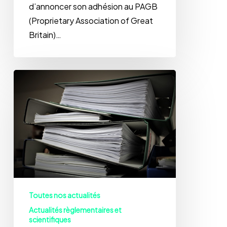
d’annoncer son adhésion au PAGB
(Proprietary Association of Great
Britain)…
GRAS
ou
NDIN:
Quelle
est
la
stratégie
réglementaire
appropriée
Toutes nos actualités
pour
Actualités règlementaires et
mon
scientifiques